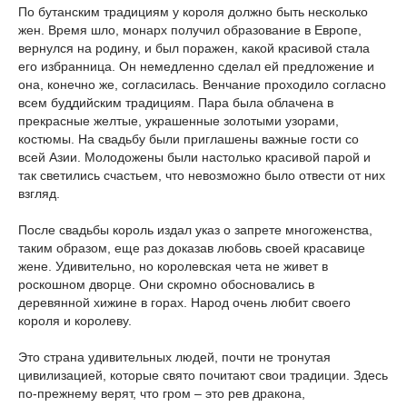
По бутанским традициям у короля должно быть несколько
жен. Время шло, монарх получил образование в Европе,
вернулся на родину, и был поражен, какой красивой стала
его избранница. Он немедленно сделал ей предложение и
она, конечно же, согласилась. Венчание проходило согласно
всем буддийским традициям. Пара была облачена в
прекрасные желтые, украшенные золотыми узорами,
костюмы. На свадьбу были приглашены важные гости со
всей Азии. Молодожены были настолько красивой парой и
так светились счастьем, что невозможно было отвести от них
взгляд.
После свадьбы король издал указ о запрете многоженства,
таким образом, еще раз доказав любовь своей красавице
жене. Удивительно, но королевская чета не живет в
роскошном дворце. Они скромно обосновались в
деревянной хижине в горах. Народ очень любит своего
короля и королеву.
Это страна удивительных людей, почти не тронутая
цивилизацией, которые свято почитают свои традиции. Здесь
по-прежнему верят, что гром – это рев дракона,