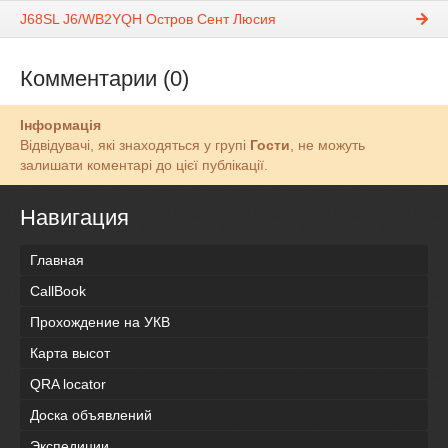
J68SL J6/WB2YQH Остров Сент Люсия
Комментарии (0)
Інформація
Відвідувачі, які знаходяться у групі
Гости
, не можуть
залишати коментарі до цієї публікації.
Навигация
Главная
CallBook
Прохождение на УКВ
Карта высот
QRA locator
Доска объявлений
Экспедиции