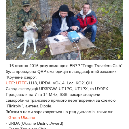
16 жовтня 2016 року командою EN7P "Frogs Travelers Club"
була проведена QRP експедиція в ландшафтний заказник
"Кручене озеро".
UFF
:
UTFF
-1118, URDA: VO-14, Loc: KO21QH.
Склад експедиції UR3PGW, UT1PG, UT1PX, та UY0PX.
Працювали на 7 та 14 MHz, SSB, використовуючи
саморобний трансивер прямого перетворення за схемою
"Пілігрім", антена Dipole.
Зв’язки з нами зараховуються на ряд дипломів, таких як:
-
Green Ukraine
- URDA (Ukraine District Award)
- Frogs Travelers Club.