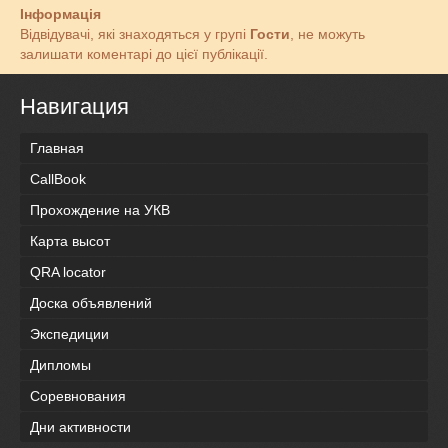
Інформація
Відвідувачі, які знаходяться у групі
Гости
, не можуть
залишати коментарі до цієї публікації.
Навигация
Главная
CallBook
Прохождение на УКВ
Карта высот
QRA locator
Доска объявлений
Экспедиции
Дипломы
Соревнования
Дни активности