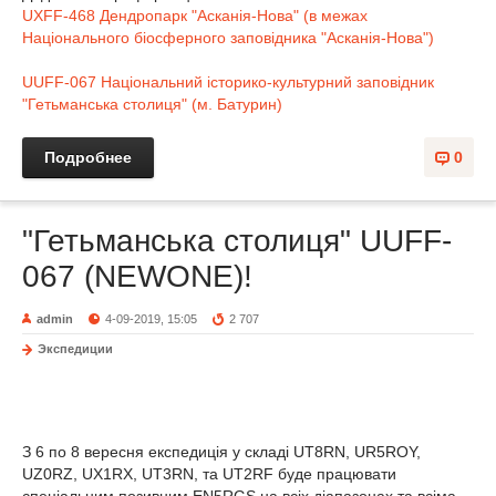
UXFF-468 Дендропарк "Асканія-Нова" (в межах
Національного біосферного заповідника "Асканія-Нова")
UUFF-067 Національний історико-культурний заповідник
"Гетьманська столиця" (м. Батурин)
Подробнее
0
"Гетьманська столиця" UUFF-
067 (NEWONE)!
admin
4-09-2019, 15:05
2 707
Экспедиции
З 6 по 8 вересня експедиція у складі UT8RN, UR5ROY,
UZ0RZ, UX1RX, UT3RN, та UT2RF буде працювати