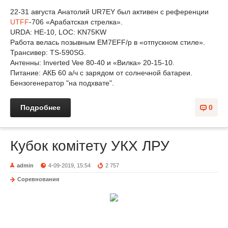
22-31 августа Анатолий UR7EY был активен с референции
UTFF
-706 «Арабатская стрелка».
URDA: HE-10, LOC: KN75KW
Работа велась позывным EM7EFF/p в «отпускном стиле».
Трансивер: TS-590SG.
Антенны: Inverted Vee 80-40 и «Вилка» 20-15-10.
Питание: АКБ 60 а/ч с зарядом от солнечной батареи.
Бензогенератор "на подхвате".
Подробнее
0
Кубок комітету УКХ ЛРУ
admin
4-09-2019, 15:54
2 757
Соревнования