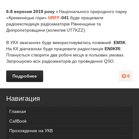
6-8 вересня 2019 року
з
Національного природного парку
«Кремене́цькі го́ри»
URFF
-041
буде працювати
радіоекспедиція радіоаматорів Рівненщини та
Дніпропетровщини (колектив UT7KZZ).
В УКХ змаганнях буде використовуватись позивний
EM5K
.
На КХ діапазонах буде працювати радіостанція
EN0KRI
.
Планується створити два робочі місця в польових умовах.
Запрошуємо всіх радіоаматорів до проведення QSO.
Подробнее
0
Навигация
Главная
CallBook
Прохождение на УКВ