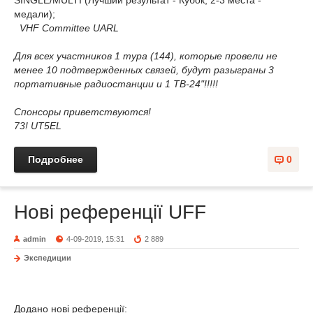
SINGLE/MULTI (Лучший результат - Кубок, 2-3 места -
медали);
VHF Committee UARL
Для всех участников 1 тура (144), которые провели не
менее 10 подтвержденных связей, будут разыграны 3
портативные радиостанции и 1 ТВ-24"!!!!!
Спонсоры приветствуются!
73! UT5EL
Подробнее
0
Нові референції UFF
admin
4-09-2019, 15:31
2 889
Экспедиции
Додано нові референції: