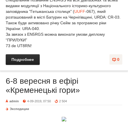
спеціальним позивним EN5RGS на всіх діапазонах та всіма
видами модуляції з Національного історико-культурного
заповідника "Гетьманська столиця" (
UUFF
-067), який
розташований в місті Батурин на Чернігівщині, URDA: CR-03.
Також буде активовано річку Сейм за програмою ріки
України: URA-040.
За звязок з EN5RGS можна виконати умови диплому
“ПРИЛУКИ”
73 de UT8RN!
Подробнее
0
6-8 вересня в ефірі
«Кременецькі гори»
admin
4-09-2019, 07:50
2 504
Экспедиции