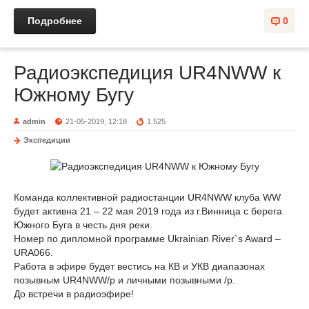
Подробнее
0
Радиоэкспедиция UR4NWW к
Южному Бугу
admin
21-05-2019, 12:18
1 525
Экспедиции
Команда коллективной радиостанции UR4NWW клуба WW
будет активна 21 – 22 мая 2019 года из г.Винница с берега
Южного Буга в честь дня реки.
Номер по дипломной программе Ukrainian River`s Award –
URA066.
Работа в эфире будет вестись на КВ и УКВ диапазонах
позывным UR4NWW/p и личными позывными /p.
До встречи в радиоэфире!