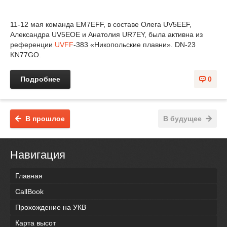
11-12 мая команда EM7EFF, в составе Олега UV5EEF,
Александра UV5EOE и Анатолия UR7EY, была активна из
референции
UVFF
-383 «Никопольские плавни». DN-23
KN77GO.
Подробнее
0
В прошлое
В будущее
Навигация
Главная
CallBook
Прохождение на УКВ
Карта высот