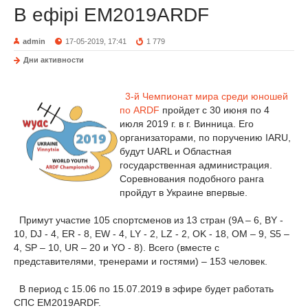
В ефірі EM2019ARDF
admin
17-05-2019, 17:41
1 779
Дни активности
3-й Чемпионат мира среди юношей
по ARDF
пройдет с 30 июня по 4
июля 2019 г. в г. Винница. Его
организаторами, по поручению IARU,
будут UARL и Областная
государственная администрация.
Соревнования подобного ранга
пройдут в Украине впервые.
Примут участие 105 спортсменов из 13 стран (9A – 6, BY -
10, DJ - 4, ER - 8, EW - 4, LY - 2, LZ - 2, OK - 18, OM – 9, S5 –
4, SP – 10, UR – 20 и YO - 8). Всего (вместе с
представителями, тренерами и гостями) – 153 человек.
В период с 15.06 по 15.07.2019 в эфире будет работать
СПС EM2019ARDF.