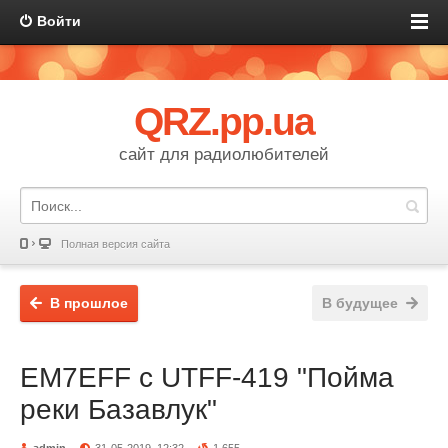
Войти
QRZ.pp.ua
сайт для радиолюбителей
Полная версия сайта
В прошлое
В будущее
EM7EFF c UTFF-419 "Пойма
реки Базавлук"