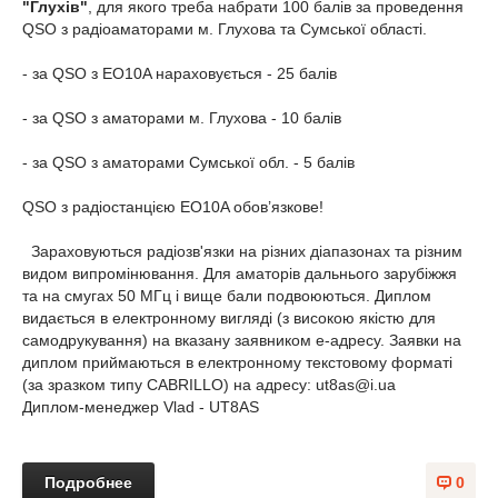
"Глухів"
, для якого треба набрати 100 балів за проведення
QSO з радіоаматорами м. Глухова та Сумської області.
- за QSO з EO10A нараховується - 25 балів
- за QSO з аматорами м. Глухова - 10 балів
- за QSO з аматорами Сумської обл. - 5 балів
QSO з радіостанцією EO10A обов’язкове!
Зараховуються радіозв'язки на різних діапазонах та різним
видом випромінювання. Для аматорів дальнього зарубіжжя
та на смугах 50 МГц і вище бали подвоюються. Диплом
видається в електронному вигляді (з високою якістю для
самодрукування) на вказану заявником е-адресу. Заявки на
диплом приймаються в електронному текстовому форматі
(за зразком типу CABRILLO) на адресу:
ut8as@i.ua
Диплом-менеджер Vlad - UT8AS
Подробнее
0