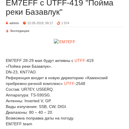
EM7EFF c UTFF-419 "Пойма
реки Базавлук"
admin
22-05-2019, 09:17
1 574
Экспедиции
EM7EFF 28-29 мая будут активны с
UTFF
-419
«Пойма реки Базавлук».
DN-23, KN77AO.
Референция входит в новую директорию «Каменский
прибрежно-речной комплекс»
UTFF
-2548
Состав: UR7EY, US5ERQ.
Аппаратура: TS-590SG.
Антенны: Inverted V, GP.
Виды излучения: SSB, CW, DIGI.
Диапазоны: 80 – 40 – 20.
Возможна поправка даты на погоду.
EM7EFF team