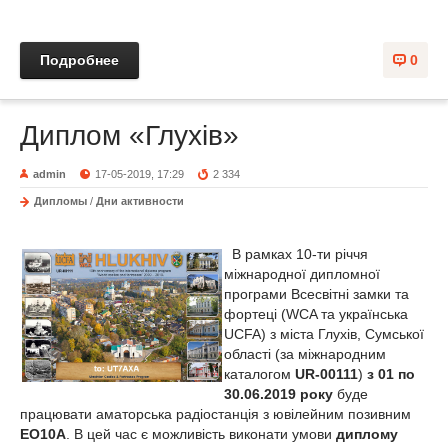
Подробнее
0
Диплом «Глухів»
admin
17-05-2019, 17:29
2 334
Дипломы
/
Дни активности
В рамках 10-ти річчя
міжнародної дипломної
програми Всесвітні замки та
фортеці (WCA та українська
UCFA) з міста Глухів, Сумської
області (за міжнародним
каталогом
UR-00111
)
з 01 по
30.06.2019 року
буде
працювати аматорська радіостанція з ювілейним позивним
ЕО10А
. В цей час є можливість виконати умови
диплому