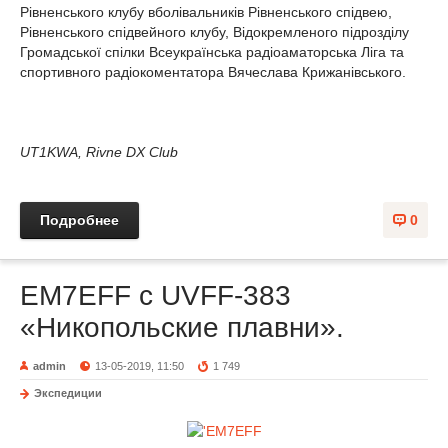
Рівненського клубу вболівальників Рівненського спідвею,
Рівненського спідвейного клубу, Відокремленого підрозділу
Громадської спілки Всеукраїнська радіоаматорська Ліга та
спортивного радіокоментатора Вячеслава Крижанівського.
UT1KWA, Rivne DX Club
Подробнее
0
EM7EFF c UVFF-383
«Никопольские плавни».
admin
13-05-2019, 11:50
1 749
Экспедиции