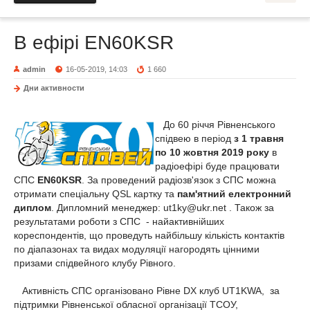
В ефірі EN60KSR
admin
16-05-2019, 14:03
1 660
Дни активности
До 60 річчя Рівненського
спідвею в період
з 1 травня
по 10 жовтня 2019 року
в
радіоефірі буде працювати
СПС
EN60KSR
. За проведений радіозв'язок з СПС можна
отримати спеціальну QSL картку та
пам'ятний електронний
диплом
. Дипломний менеджер:
ut1ky@ukr.net
. Також за
результатами роботи з СПС - найактивнійших
кореспондентів, що проведуть найбільшу кількість контактів
по діапазонах та видах модуляції нагородять цінними
призами спідвейного клубу Рівного.
Активність СПС організовано Рівне DX клуб UT1KWA, за
підтримки Рівненської обласної організації ТСОУ,