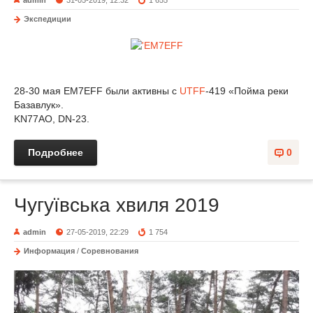
admin
31-05-2019, 12:32
1 655
Экспедиции
28-30 мая EM7EFF были активны с
UTFF
-419 «Пойма реки
Базавлук».
KN77AO, DN-23.
Подробнее
0
Чугуївська хвиля 2019
admin
27-05-2019, 22:29
1 754
Информация
/
Соревнования