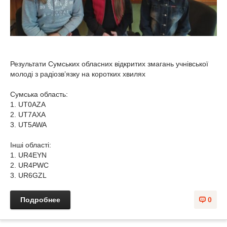
Результати Сумських обласних відкритих змагань учнівської
молоді з радіозв’язку на коротких хвилях
Сумська область:
1. UT0AZA
2. UT7AXA
3. UT5AWA
Інші області:
1. UR4EYN
2. UR4PWC
3. UR6GZL
Подробнее
0