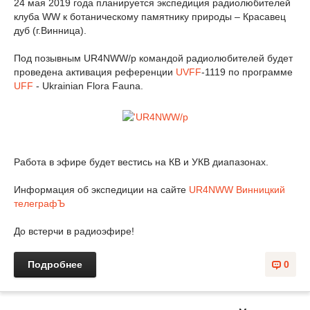
24 мая 2019 года планируется экспедиция радиолюбителей
клуба WW к ботаническому памятнику природы – Красавец
дуб (г.Винница).
Под позывным UR4NWW/p командой радиолюбителей будет
проведена активация референции
UVFF
-1119 по программе
UFF
- Ukrainian Flora Fauna.
Работа в эфире будет вестись на КВ и УКВ диапазонах.
Информация об экспедиции на сайте
UR4NWW Винницкий
телеграфЪ
До встерчи в радиоэфире!
Подробнее
0