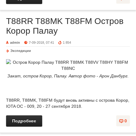
T88RR T88MK T88FM Остров
Корор Палау
admin
7-09-2018, 07:41
1 854
Экспедиции
Закат, остров Корор, Палау. Автор фото - Арон Данбург.
T88RR, T88MK, T88FM будут вновь активны с острова Корор,
IOTA OC - 009, 20 - 27 сентября 2018.
Подробнее
0