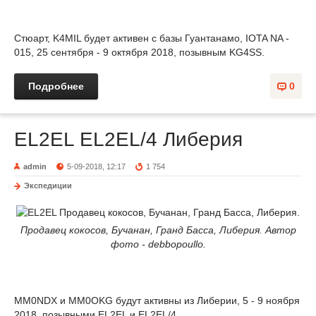
Стюарт, K4MIL будет активен с базы Гуантанамо, IOTA NA -
015, 25 сентября - 9 октября 2018, позывным KG4SS.
Подробнее
0
EL2EL EL2EL/4 Либерия
admin
5-09-2018, 12:17
1 754
Экспедиции
Продавец кокосов, Бучанан, Гранд Басса, Либерия. Автор
фото - debbopoullo.
MM0NDX и MM0OKG будут активны из Либерии, 5 - 9 ноября
2018, позывными EL2EL и EL2EL/4.