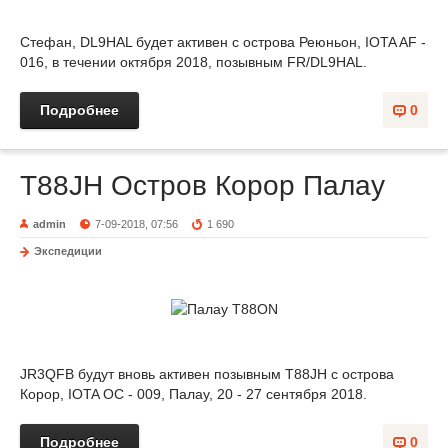
Стефан, DL9HAL будет активен с острова Реюньон, IOTA AF -
016, в течении октября 2018, позывным FR/DL9HAL.
Подробнее
0
T88JH Остров Корор Палау
admin
7-09-2018, 07:56
1 690
Экспедиции
JR3QFB будут вновь активен позывным T88JH с острова
Корор, IOTA OC - 009, Палау, 20 - 27 сентября 2018.
Подробнее
0