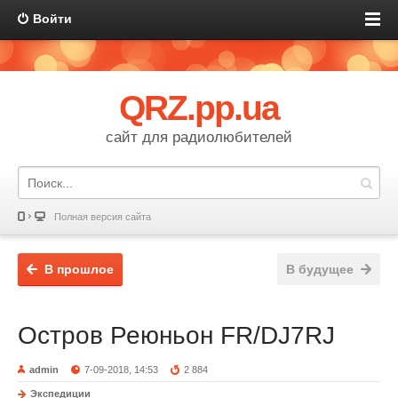
Войти
QRZ.pp.ua
сайт для радиолюбителей
Полная версия сайта
В прошлое
В будущее
Остров Реюньон FR/DJ7RJ
admin
7-09-2018, 14:53
2 884
Экспедиции