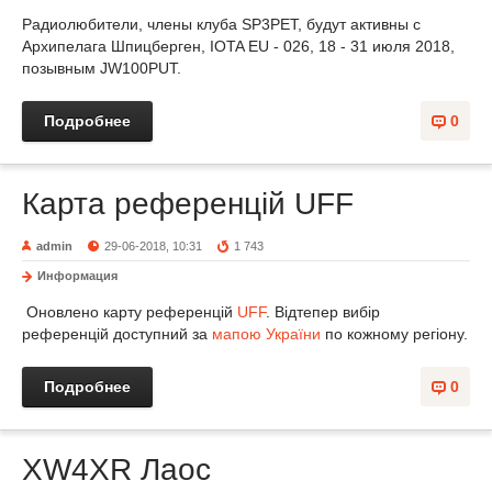
Радиолюбители, члены клуба SP3PET, будут активны с
Архипелага Шпицберген, IOTA EU - 026, 18 - 31 июля 2018,
позывным JW100PUT.
Подробнее
0
Карта референцій UFF
admin
29-06-2018, 10:31
1 743
Информация
Оновлено карту референцій
UFF
. Відтепер вибір
референцій доступний за
мапою України
по кожному регіону.
Подробнее
0
XW4XR Лаос