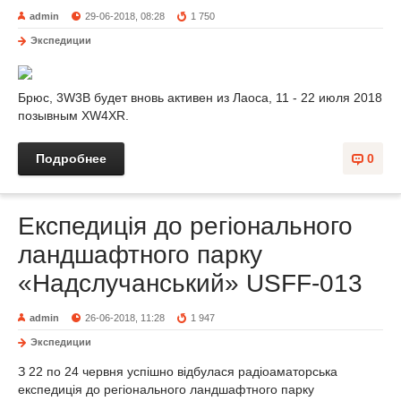
admin
29-06-2018, 08:28
1 750
Экспедиции
Брюс, 3W3B будет вновь активен из Лаоса, 11 - 22 июля 2018
позывным XW4XR.
Подробнее
0
Експедиція до регіонального
ландшафтного парку
«Надслучанський» USFF-013
admin
26-06-2018, 11:28
1 947
Экспедиции
З 22 по 24 червня успішно відбулася радіоаматорська
експедиція до регіонального ландшафтного парку