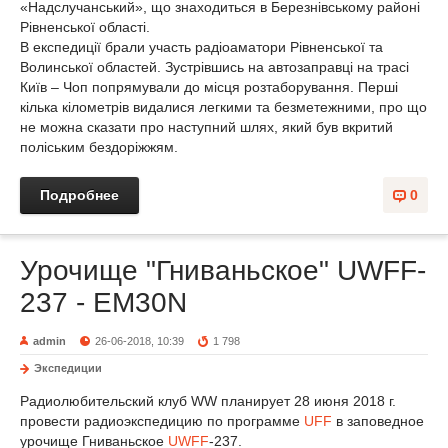
«Надслучанський», що знаходиться в Березнівському районі
Рівненської області.
В експедиції брали участь радіоаматори Рівненської та
Волинської областей. Зустрівшись на автозаправці на трасі
Київ – Чоп попрямували до місця розтаборування. Перші
кілька кілометрів видалися легкими та безметежними, про що
не можна сказати про наступний шлях, який був вкритий
поліським бездоріжжям.
Подробнее
0
Урочище "Гниваньское" UWFF-
237 - EM30N
admin
26-06-2018, 10:39
1 798
Экспедиции
Радиолюбительский клуб WW планирует 28 июня 2018 г.
провести радиоэкспедицию по программе
UFF
в заповедное
урочище Гниваньское
UWFF
-237.