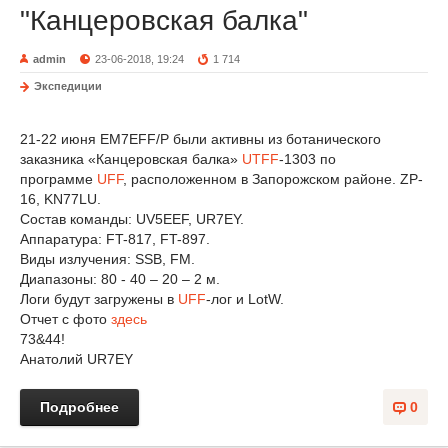
"Канцеровская балка"
admin
23-06-2018, 19:24
1 714
Экспедиции
21-22 июня EM7EFF/P были активны из ботанического
заказника «Канцеровская балка»
UTFF
-1303 по
программе
UFF
, расположенном в Запорожском районе. ZP-
16, KN77LU.
Состав команды: UV5EEF, UR7EY.
Аппаратура: FT-817, FT-897.
Виды излучения: SSB, FM.
Диапазоны: 80 - 40 – 20 – 2 м.
Логи будут загружены в
UFF
-лог и LotW.
Отчет с фото
здесь
73&44!
Анатолий UR7EY
Подробнее
0