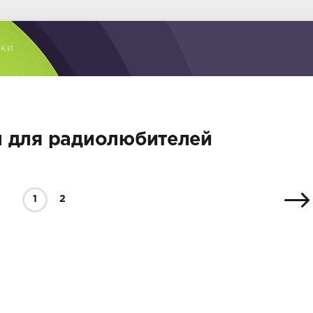
оки
 для радиолюбителей
1
2