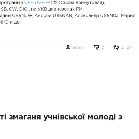
 программе
UFF
UVFF
-1122 (Сосна веймутовая).
SB, CW, DIGI, на УКВ диапазонах FM.
кадий UR5NJW, Андрей US5NAB, Александр US5NDJ, Мария
KD и др.
admin
0
2 127
ті змаганя учнівської молоді з