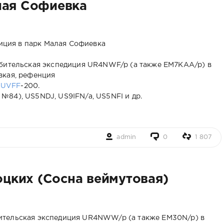
лая Софиевка
юбительская экспедиция UR4NWF/p (а также EM7KAA/p) в
вкая, рефенция
)
UVFF
-200.
№84), US5NDJ, US9IFN/a, US5NFI и др.
admin
0
1 807
цких (Сосна веймутовая)
бительская экспедиция UR4NWW/p (а также EM30N/p) в