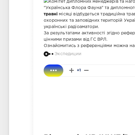
Комітет дипломних менеджерів та наг
"Українська Флора Фауна" та дипломного
травні
місяці відбудеться традиційна тра
охоронних та заповідних територій Украї
українські радіоаматори.
За результатами активності згідно рефе
цінними призами від ГС ВРЛ.
Ознайомитись з референціями можна на
Экспедиции
+1