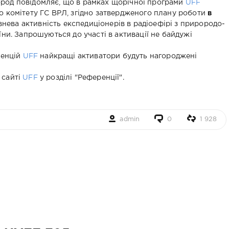
ород повідомляє, що в рамках щорічної програми
UFF
 комітету ГС ВРЛ, згідно затвердженого плану роботи
в
внева активність експедиціонерів в радіоефірі з прирородо-
ни. Запрошуються до участі в активації не байдужі
ренцій
UFF
найкращі активатори будуть нагороджені
 сайті
UFF
у розділі "Референції".
admin
0
1 928