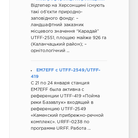
Відтепер на Херсонщині існують
такі об’єкти природно-
заповідного фонду: –
ландшафтний заказник
місцевого значення “Карадай”
UTFF-2551, площею майже 926 га
(Каланчацький район); –
орнітологічний ...
EM7EFF c UTFF-2549/UTFF-
419
C 21 по 24 января станция
EM7EFF была активна с
референции UTFF-419 «Пойма
реки Базавлук» входящей в
референцию UTFF-2549
«Каменский прибрежно-речной
комплекс». URFF-0238 по
программе URFF. Работа ...