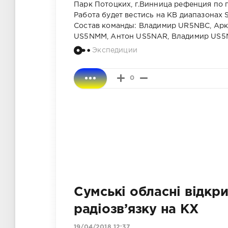
Парк Потоцких, г.Винница рефенция по
Работа будет вестись на КВ диапазонах S
Состав команды: Владимир UR5NBC, Ар
US5NMM, Антон US5NAR, Владимир US5N
Экспедиции
0
Сумські обласні відкри
радіозв’язку на КХ
19/04/2018 12:37