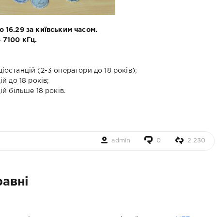
до 16.29 за київським часом.
 7100 кГц.
останцій (2-3 оператори до 18 років);
й до 18 років;
й більше 18 років.
admin
0
2 230
равні