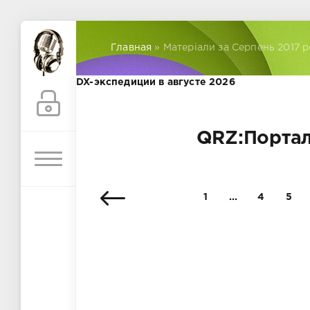
Главная
» Матеріали за Серпень 2017 р
DX-экспедиции в августе 2026
QRZ:Портал
1
...
4
5