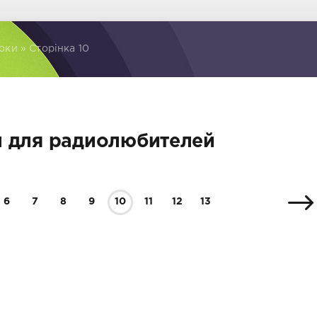
оки » Сторінка 10
 для радиолюбителей
6
7
8
9
10
11
12
13