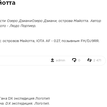
йотта
Озеро Дзиани, острова Майотта. Автор
ото - Людо Портиер.
с островов Майотта, IOTA AF - 027, позывным FH/DJ9RR.
admin
0
2 471
на. DX экспедиция. Логотип.