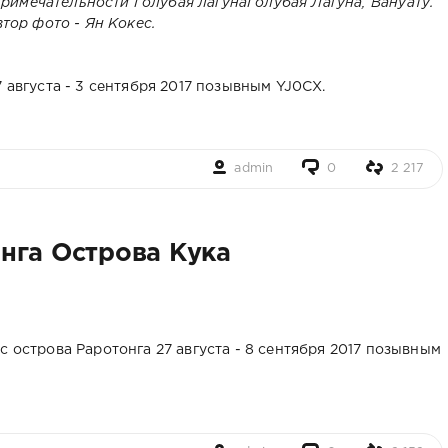
Голубая Лагуна, Вануату.
тор фото - Ян Кокес.
 августа - 3 сентября 2017 позывным YJ0CX.
admin
0
2 217
нга Острова Кука
с острова Раротонга 27 августа - 8 сентября 2017 позывным