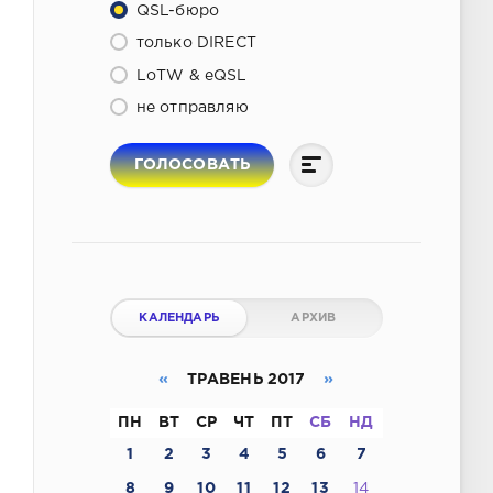
QSL-бюро
только DIRECT
LoTW & eQSL
не отправляю
ГОЛОСОВАТЬ
КАЛЕНДАРЬ
АРХИВ
«
ТРАВЕНЬ 2017
»
ПН
ВТ
СР
ЧТ
ПТ
СБ
НД
1
2
3
4
5
6
7
8
9
10
11
12
13
14