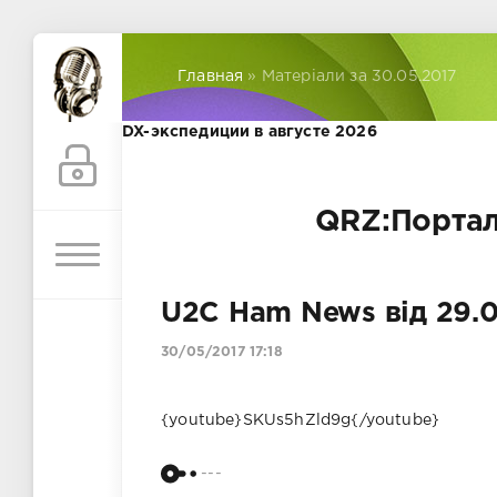
Главная
» Матеріали за 30.05.2017
DX-экспедиции в августе 2026
QRZ:Портал
U2C Ham News від 29.0
30/05/2017 17:18
{youtube}SKUs5hZld9g{/youtube}
---