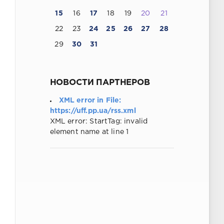
15
16
17
18
19
20
21
22
23
24
25
26
27
28
29
30
31
НОВОСТИ ПАРТНЕРОВ
XML error in File:
https://uff.pp.ua/rss.xml
XML error: StartTag: invalid
element name at line 1