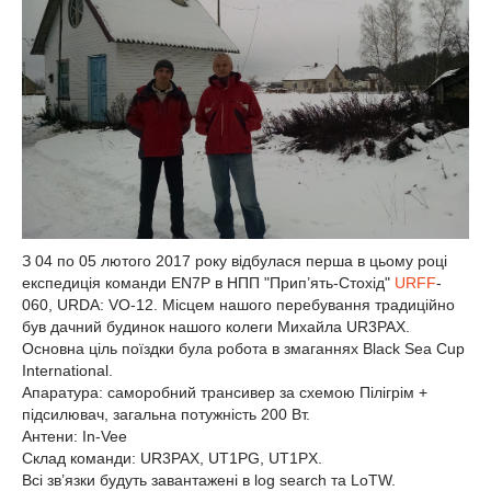
З 04 по 05 лютого 2017 року відбулася перша в цьому році
експедиція команди EN7P в НПП "Прип’ять-Стохід"
URFF
-
060, URDA: VO-12. Місцем нашого перебування традиційно
був дачний будинок нашого колеги Михайла UR3PAX.
Основна ціль поїздки була робота в змаганнях Black Sea Cup
International.
Апаратура: саморобний трансивер за схемою Пілігрім +
підсилювач, загальна потужність 200 Вт.
Антени: In-Vee
Склад команди: UR3PAX, UT1PG, UT1PX.
Всі зв’язки будуть завантажені в log search та LoTW.