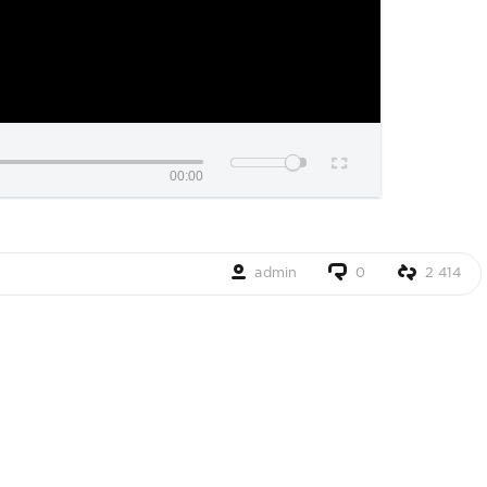
00:00
admin
0
2 414