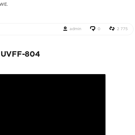
2WE.
admin
0
2 775
 UVFF-804