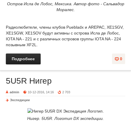
Остров Исла де Лобос, Мексика. Автор фото - Сальвадор
Моралес.
Радиолюбители, члены клубов Puebladx и AREPAC, XE1SGV,
XE1SGW, XE1SOV будут активны с острова Исла де Лобос,
IOTA NA - 221 и с различных островов группы IOTA NA - 224
позывным XF2L.
Подробнее
0
5U5R Нигер
admin
10-12-2016, 14:16
2 703
Экспедиции
Нигер. 5U5R. Логотип DX экспедиции.