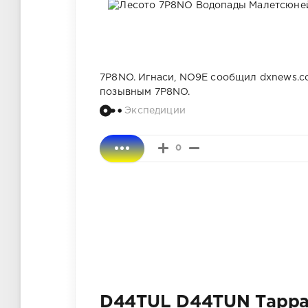
7P8NO. Игнаси, NO9E сообщил dxnews.com
позывным 7P8NO.
Экспедиции
0
D44TUL D44TUN Тарра