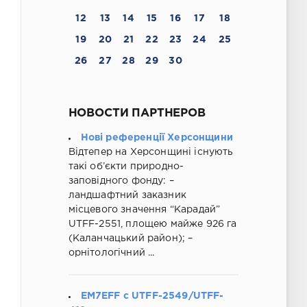
12
13
14
15
16
17
18
19
20
21
22
23
24
25
26
27
28
29
30
НОВОСТИ ПАРТНЕРОВ
Нові референції Херсонщини
Відтепер на Херсонщині існують
такі об’єкти природно-
заповідного фонду: –
ландшафтний заказник
місцевого значення “Карадай”
UTFF-2551, площею майже 926 га
(Каланчацький район); –
орнітологічний ...
EM7EFF c UTFF-2549/UTFF-