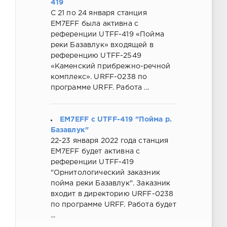
419
C 21 по 24 января станция
EM7EFF была активна с
референции UTFF-419 «Пойма
реки Базавлук» входящей в
референцию UTFF-2549
«Каменский прибрежно-речной
комплекс». URFF-0238 по
программе URFF. Работа ...
EM7EFF с UTFF-419 "Пойма р.
Базавлук"
22-23 января 2022 года станция
EM7EFF будет активна с
референции UTFF-419
"Орнитологический заказник
пойма реки Базавлук". Заказник
входит в директорию URFF-0238
по программе URFF. Работа будет
...