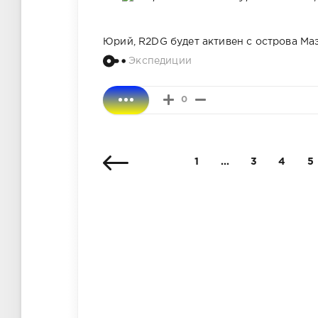
Юрий, R2DG будет активен с острова Маэ,
Экспедиции
0
1
...
3
4
5