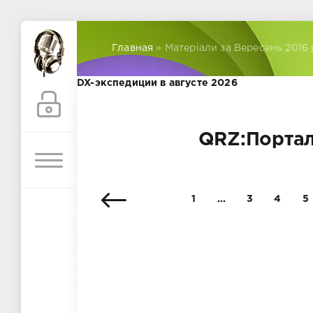
Главная
» Матеріали за Вересень 2016 
DX-экспедиции в августе 2026
QRZ:Портал
1
...
3
4
5