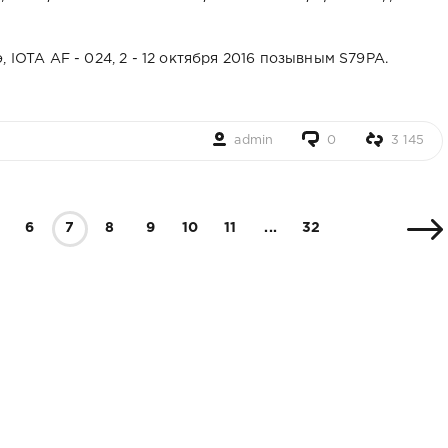
 IOTA AF - 024, 2 - 12 октября 2016 позывным S79PA.
admin
0
3 145
6
7
8
9
10
11
...
32