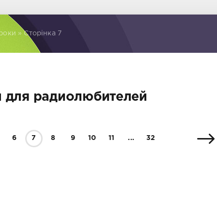
роки » Сторінка 7
 для радиолюбителей
6
7
8
9
10
11
...
32