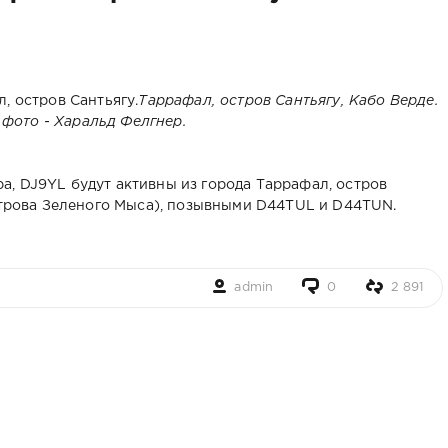
Таррафал, остров Сантьягу, Кабо Верде.
 фото - Харальд Фелгнер.
, DJ9YL будут активны из города Таррафал, остров
Острова Зеленого Мыса), позывными D44TUL и D44TUN.
admin
0
2 891