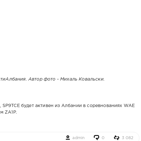
Албания. Автор фото - Михаль Ковальски.
H, SP9TCE будет активен из Албании в соревнованиях WAE
м ZA1P.
admin
0
3 082