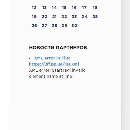
12
13
14
15
16
17
18
19
20
21
22
23
24
25
26
27
28
29
30
НОВОСТИ ПАРТНЕРОВ
XML error in File:
https://uff.pp.ua/rss.xml
XML error: StartTag: invalid
element name at line 1