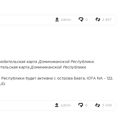
admin
0
2 857
тельская карта Доминиканской Республики.
спублики будет активна с острова Беата, IOTA NA - 122,
UD.
admin
0
3 049