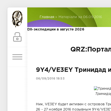
Главная
» Матеріали за 06.09.2016
DX-экспедиции в августе 2026
QRZ:Портал
9Y4/VE3EY Тринидад и
06/09/2016 19:53
Тринида
Ник, VE3EY будет активен с островов Т
26 - 27 ноября 2016 позывным 9Y4/VE3E