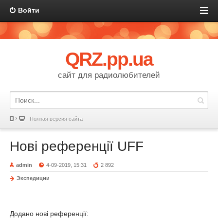
Войти
QRZ.pp.ua
сайт для радиолюбителей
Полная версия сайта
Нові референції UFF
admin
4-09-2019, 15:31
2 892
Экспедиции
Додано нові референції: