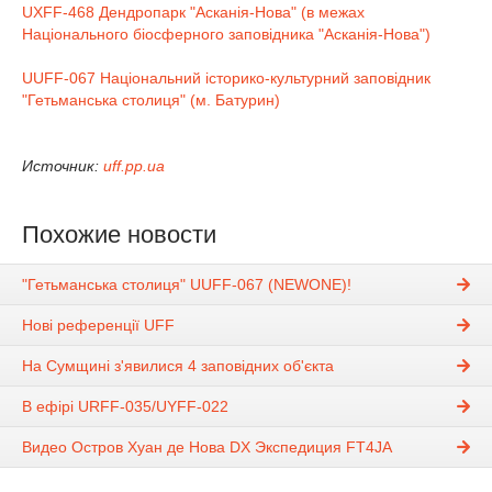
UXFF-468 Дендропарк "Асканія-Нова" (в межах
Національного біосферного заповідника "Асканія-Нова")
UUFF-067 Національний історико-культурний заповідник
"Гетьманська столиця" (м. Батурин)
Источник:
uff.pp.ua
Похожие новости
"Гетьманська столиця" UUFF-067 (NEWONE)!
Нові референції UFF
На Сумщині з'явилися 4 заповідних об'єкта
В ефірі URFF-035/UYFF-022
Видео Остров Хуан де Нова DX Экспедиция FT4JA