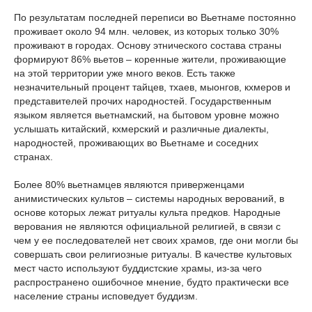
По результатам последней переписи во Вьетнаме постоянно
проживает около 94 млн. человек, из которых только 30%
проживают в городах. Основу этнического состава страны
формируют 86% вьетов – коренные жители, проживающие
на этой территории уже много веков. Есть также
незначительный процент тайцев, тхаев, мыонгов, кхмеров и
представителей прочих народностей. Государственным
языком является вьетнамский, на бытовом уровне можно
услышать китайский, кхмерский и различные диалекты,
народностей, проживающих во Вьетнаме и соседних
странах.
Более 80% вьетнамцев являются приверженцами
анимистических культов – системы народных верований, в
основе которых лежат ритуалы культа предков. Народные
верования не являются официальной религией, в связи с
чем у ее последователей нет своих храмов, где они могли бы
совершать свои религиозные ритуалы. В качестве культовых
мест часто используют буддистские храмы, из-за чего
распространено ошибочное мнение, будто практически все
население страны исповедует буддизм.