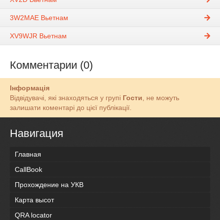
3W2MAE Вьетнам
XV9WJR Вьетнам
Комментарии (0)
Інформація
Відвідувачі, які знаходяться у групі
Гости
, не можуть
залишати коментарі до цієї публікації.
Навигация
Главная
CallBook
Прохождение на УКВ
Карта высот
QRA locator