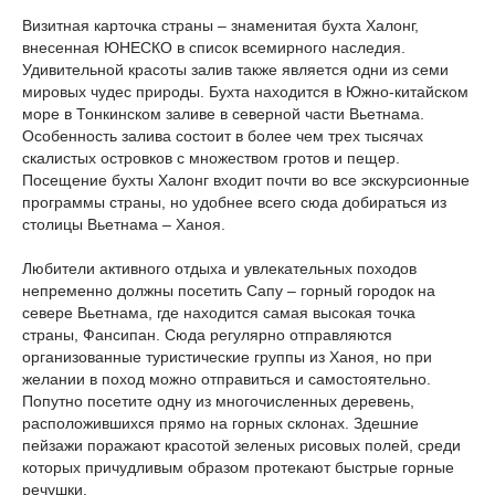
Визитная карточка страны – знаменитая бухта Халонг,
внесенная ЮНЕСКО в список всемирного наследия.
Удивительной красоты залив также является одни из семи
мировых чудес природы. Бухта находится в Южно-китайском
море в Тонкинском заливе в северной части Вьетнама.
Особенность залива состоит в более чем трех тысячах
скалистых островков с множеством гротов и пещер.
Посещение бухты Халонг входит почти во все экскурсионные
программы страны, но удобнее всего сюда добираться из
столицы Вьетнама – Ханоя.
Любители активного отдыха и увлекательных походов
непременно должны посетить Сапу – горный городок на
севере Вьетнама, где находится самая высокая точка
страны, Фансипан. Сюда регулярно отправляются
организованные туристические группы из Ханоя, но при
желании в поход можно отправиться и самостоятельно.
Попутно посетите одну из многочисленных деревень,
расположившихся прямо на горных склонах. Здешние
пейзажи поражают красотой зеленых рисовых полей, среди
которых причудливым образом протекают быстрые горные
речушки.