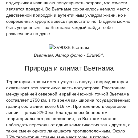
подчеркивая излишнюю популярность острова, что отчасти
является правдой. Во Вьетнаме сохранилось немало мест с
девственной природой и аутентичным укладом жизни, но и
современных курортов здесь предостаточно. В одном можно
быть уверенным – во Вьетнаме каждый найдет себе
развлечения по душе.
Вьетнам. Автор фото - Birute54.
Природа и климат Вьетнама
Территория страны имеет узкую вытянутую форму, которая
охватывает всю восточную часть полуострова. Расстояние
между крайней северной и крайней южной точкой Вьетнама
составляет 1750 км, в то время как ширина государственных
границ составляет всего 616 км. Протяженность береговой
линии – целых 3260 км. Благодаря особенностям
территориального расположения, во Вьетнаме можно
наблюдать переходы от одних климатических зон к другим, а
также смену одного ландшафта противоположным. Около
75% территории страны занимают горы, в которых