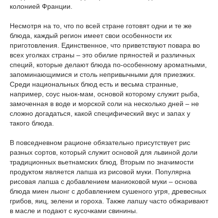
колонией Франции.
Несмотря на то, что по всей стране готовят одни и те же
блюда, каждый регион имеет свои особенности их
приготовления. Единственное, что приветствуют повара во
всех уголках страны – это обилие пряностей и различных
специй, которые делают блюда по-особенному ароматными,
запоминающимися и столь непривычными для приезжих.
Среди национальных блюд есть и весьма странные,
например, соус ныок-мам, основой которому служит рыба,
замоченная в воде и морской соли на несколько дней – не
сложно догадаться, какой специфический вкус и запах у
такого блюда.
В повседневном рационе обязательно присутствует рис
разных сортов, который служит основой для львиной доли
традиционных вьетнамских блюд. Вторым по значимости
продуктом является лапша из рисовой муки. Популярна
рисовая лапша с добавлением маниоковой муки – основа
блюда миен лыонг с добавлением сушеного угря, древесных
грибов, яиц, зелени и гороха. Также лапшу часто обжаривают
в масле и подают с кусочками свинины.