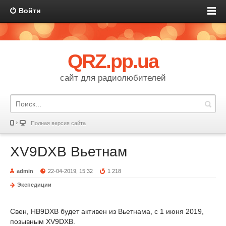
Войти
QRZ.pp.ua
сайт для радиолюбителей
Полная версия сайта
XV9DXB Вьетнам
admin
22-04-2019, 15:32
1 218
Экспедиции
Свен, HB9DXB будет активен из Вьетнама, с 1 июня 2019,
позывным XV9DXB.