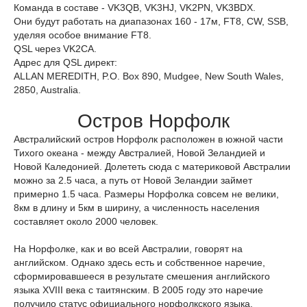
Команда в составе - VK3QB, VK3HJ, VK2PN, VK3BDX.
Они будут работать на диапазонах 160 - 17м, FT8, CW, SSB,
уделяя особое внимание FT8.
QSL через VK2CA.
Адрес для QSL директ:
ALLAN MEREDITH, P.O. Box 890, Mudgee, New South Wales,
2850, Australia.
Остров Норфолк
Австралийский остров Норфолк расположен в южной части
Тихого океана - между Австралией, Новой Зеландией и
Новой Каледонией. Долететь сюда с материковой Австралии
можно за 2.5 часа, а путь от Новой Зеландии займет
примерно 1.5 часа. Размеры Норфолка совсем не велики,
8км в длину и 5км в ширину, а численность населения
составляет около 2000 человек.
На Норфолке, как и во всей Австралии, говорят на
английском. Однако здесь есть и собственное наречие,
сформировавшееся в результате смешения английского
языка XVIII века с таитянским. В 2005 году это наречие
получило статус официального норфолкского языка.