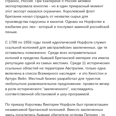
странно, Россия. При Екатерине II Россия активно
экспортировала коноплю - но в один прекрасный момент
этот экспорт оказался ограничен. Королевский флот
Британии начал страдать от нехватки сырья для
производства парусины и канатов. Однако на Норфолке в
изобилии рос лен - который и послужил заменой российской
пеньке.
С 1788 по 1856 годы тихий идиллический Норфолк служил
ссыльной колонией для австралийских заключенных, где те
оставались пожизненно. Среди всех исправительных
колоний в пределах бывшей Британской империи эта имела
репутацию одной из самых жестоких. Среди 11 исторических
ссыльных областей на территории Австралии, только одна
включена в список Всемирного наследия - и это Кингстон и
Артурс Вейл. Местный бизнес разработал для туристов
любопытное развлекательное предложение: провести вечер
в роли исторического “заключенного”, наслаждаясь
соответственной обстановкой и шоу-программой.
По приказу Королевы Виктории Норфолк был провозглашен
независимой британской колонией. Вместо заключенных
здесь поселились бывшие обитатели острова Питкэрн - то