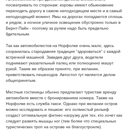
посматривать по сторонам: коровы имеют обыкновение
переходить дорогу в самом неподходящем месте и в самый
неподходящий момент. Ямы на дорогах попадаются сплошь
и рядом, а ночное уличное освещение обустроено только в
Бернт-Пайн - поэтому за рулем надо быть предельно
бдительным.
Так как автомобилистов на Норфолке очень мало, здесь
сохранилась стародавняя традиция “здороваться” с каждой
встречной машиной. Завидев друг друга, водители
поднимают указательный палец или полноценно машут
рукой. Таким же образом принято, при желании,
приветствовать пешеходов. Автостоп тут является делом
общепринятым.
Местные гостиницы обычно предлагают туристам аренду
автомобиля вместе с бронированием номера. Также на
Норфолке есть служба такси. Однако при желании остров
можно исследовать и пешком: его холмистый рельеф
создаст оптимальную фитнес-нагрузку для тех, кто хочет как
следует размять мышцы ног (тем более что специальных
туристических троп на острове не благоустроили).