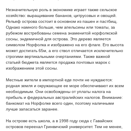
Незначительную роль в экономике играет также сельское
хозяйство: выращивание бананов, цитрусовых и овощей.
Рельеф острова состоит в основном из пашен и пастбищ.
Однако намного больше, чем апельсины или томаты, за
рубежом востребованы семена знаменитой норфолкской
сосны, эндемичной для острова. Это дерево является
символом Норфолка и изображено на его флаге. Его высота
может достигать 65м, а его ствол отличается исключительно
строгими вертикальными очертаниями. Также важной
статьей бюджета является продажа почтовых марок с
изображением этой сосны.
Местные жители в импортной еде почти не нуждаются:
родная земля и окружающее ее море обеспечивают их всем
необходимым. Они освобождены от уплаты налога на
прибыль и федеральных австралийских налогов. Внимание:
банкомат на Норфолке всего один, поэтому наличными
лучше запасаться заранее.
На острове есть школа, а в 1998 году сюда с Гавайских
островов переехал Гринвичский университет. Тем не менее,