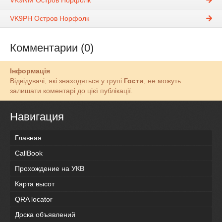
VK9NM Остров Норфолк
VK9PH Остров Норфолк
Комментарии (0)
Інформація
Відвідувачі, які знаходяться у групі
Гости
, не можуть
залишати коментарі до цієї публікації.
Навигация
Главная
CallBook
Прохождение на УКВ
Карта высот
QRA locator
Доска объявлений