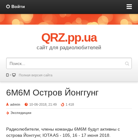
Войти
QRZ.pp.ua
сайт для радиолюбителей
Полная версия сайта
6M6M Остров Йонггунг
admin
10-06-2018, 21:49
1 418
Экспедиции
Радиолюбители, члены команды 6M6M будут активны с
острова Йонггунг, IOTA AS - 105, 16 - 17 июня 2018.