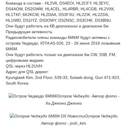
Команда в составе - HL2VA, DS4EOI, HL2CFY, HL3EYC,
DS4AOW, DS2GWM, HL4CEL, HL4RBR, HL4CGB, HL2VXK,
HL1TKF, 6K2KCW, HL2DAA, DS3FXU, HL2ZIK, HL2ZDA,
HL1IWD, DS1IYZ, DS3OWY, DS2NSC, DS3CHK, DS3BNU.
Они будут работать на КВ диапазонах и диапазоне 6м.
Предыдущая активность:
Радиолюбители члены команды 6M6M будут активны с
острова Чеджудо, IOTA AS-026, 23 - 26 июня 2016 позывным
6M6M.
Они будут работать только на диапазоне 6м CW, SSB, FM,
цифровыми видами.
QSL через HL2UVH.
Адрес для QSL директ:
Kyungtaek Kim, 2nd Floor, 539-33, Sutaek-dong, Guri 471-823,
South Korea.
Остров Чеджудо. Автор фото -
Ха Джеонг Джеонг.
Остров Чеджудо.
Автор фото - josh_kim.